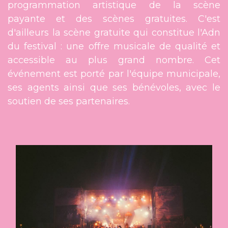
programmation artistique de la scène
payante et des scènes gratuites. C'est
d'ailleurs la scène gratuite qui constitue l'Adn
du festival : une offre musicale de qualité et
accessible au plus grand nombre. Cet
événement est porté par l'équipe municipale,
ses agents ainsi que ses bénévoles, avec le
soutien de ses partenaires.